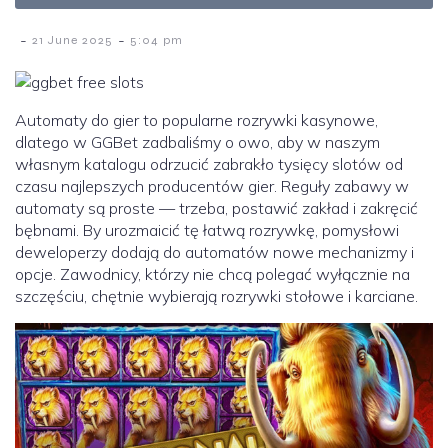
-
-
21 June 2025
5:04 pm
Automaty do gier to popularne rozrywki kasynowe,
dlatego w GGBet zadbaliśmy o owo, aby w naszym
własnym katalogu odrzucić zabrakło tysięcy slotów od
czasu najlepszych producentów gier. Reguły zabawy w
automaty są proste — trzeba, postawić zakład i zakręcić
bębnami. By urozmaicić tę łatwą rozrywkę, pomysłowi
deweloperzy dodają do automatów nowe mechanizmy i
opcje. Zawodnicy, którzy nie chcą polegać wyłącznie na
szczęściu, chętnie wybierają rozrywki stołowe i karciane.