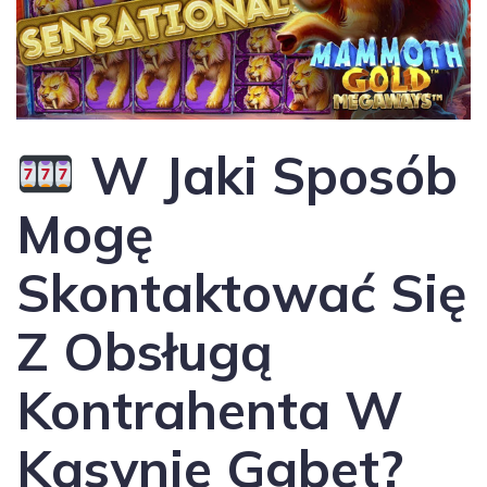
W Jaki Sposób
Mogę
Skontaktować Się
Z Obsługą
Kontrahenta W
Kasynie Ggbet?