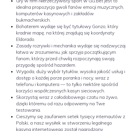
Gry w firm Nierzeczywisty sport w GG.Bet jest to
idealna propozycja gwoli fanów emocji muzycznych,
komputerów kasynowych i zakładów
bukmacherskich.
Bohaterem wydaje się być tytułowy Gonzo, który
kradnie mapę, na której znajdują się koordynaty
Eldorado.
Zasady rozrywki i mechanika wydaje się nadzwyczaj
łatwa w zrozumieniu, jak sprzyja początkującym
fanom, którzy przed chwilą rozpoczynają swoją
przygodę spośród hazardem.
Wygoda, duży wybór tytułów, wysoka jakość usług i
dostęp o każdej porze poranka i nocy, wraz z
telefonu i komputera — to tylko niektóre spośród
korzyści współczesnych kasyn sieciowych.
Skorzystaj wraz z całodobowego czatu na żywo,
dzięki któremu od razu odpowiemy na Twe
testowania.
Cieszymy się zaufaniem setek tysięcy internautów z
Polski, a nasz wysiłek w stworzeniu legalnego
kasyna internetowego został nagrodzony