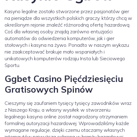
Kasyno legalne zostało stworzone przez pasjonatów gier
na pieniądze dla wszystkich polskich graczy, którzy chcą w
określonym rejonie znaleźć różnorodną ofertę hazardową.
Coś dla własnej osoby znajdą zarówno entuzjaści
automatów do odwiedzenia komputerów, jak i gier
stołowych i kasyna na żywo. Ponadto w naszym wykazu
nie zaakceptować brakuje mało wspaniałych i
unikatowych komputerów rodzaju Insta lub Sieciowego
Sportu.
Ggbet Casino Pięćdziesięciu
Gratisowych Spinów
Cieszymy się zaufaniem tysięcy tysięcy zawodników wraz
z Naszego Kraju, a własny wysiłek w stworzeniu
legalnego kasyna online został nagrodzony otrzymaniem
formalnej autoryzacji hazardowej. Wprowadziliśmy każde
wymagane regulacje, dzięki czemu otaczamy własnych
internautów najwyższą ochroną w branży hazardowej.