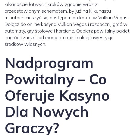
kilkanaście łatwych kroków zgodnie wraz z
przedstawionym schematem, by już na kilkunastu
minutach cieszyć się dostępem do konta w Vulkan Vegas.
Dołącz do online kasyna Vulkan Vegas i rozpocznij grać w
automaty, gry stołowe i karciane. Odbierz powitalny pakiet
nagród i zacznij od momentu minimalnej inwestycji
środków własnych.
Nadprogram
Powitalny – Co
Oferuje Kasyno
Dla Nowych
Graczy?