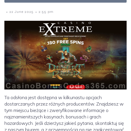
-
-
22 June 2025
2:55 pm
Ta odsłona jest dostępna w kilkunastu opcjach
dostarczanych przez różnych producentów. Znajdziesz w
tym miejscu bieżące i zweryfikowane informacje o
najznamienitszych kasynach, bonusach i grach
hazardowych. Jeśli dzierżysz jakieś pytania, skontaktuj się
z naszym biurem, a z przyjemnością na nie zaakceptować