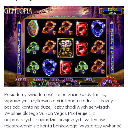
Posiadamy świadomość, że odrzucić każdy fani są
wprawnymi użytkownikami internetu i odrzucić każdy
posiada konta na dużej liczby chodliwych serwisach.
Właśnie dlatego Vulkan Vegas PLoferuje 1 z
najprostszych i najbardziej przyjaznych systemów
rejestrowania się konta bankowego. Wystarczy wykonać