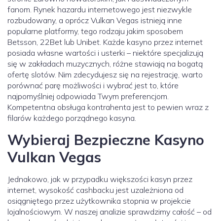
fanom. Rynek hazardu internetowego jest niezwykle
rozbudowany, a oprócz Vulkan Vegas istnieją inne
popularne platformy, tego rodzaju jakim sposobem
Betsson, 22Bet lub Unibet. Każde kasyno przez internet
posiada własne wartości i usterki – niektóre specjalizują
się w zakładach muzycznych, różne stawiają na bogatą
ofertę slotów. Nim zdecydujesz się na rejestrację, warto
porównać parę możliwości i wybrać jest to, które
najpomyślniej odpowiada Twym preferencjom.
Kompetentna obsługa kontrahenta jest to pewien wraz z
filarów każdego porządnego kasyna.
Wybieraj Bezpieczne Kasyno
Vulkan Vegas
Jednakowo, jak w przypadku większości kasyn przez
internet, wysokość cashbacku jest uzależniona od
osiągniętego przez użytkownika stopnia w projekcie
lojalnościowym. W naszej analizie sprawdzimy całość – od