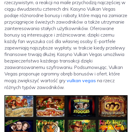
rzeczywistym, a reakcji na maile przychodzą najczęściej w
ciągu dwudziestu czterech dni. Kasyno Vulkan Vegas
podaje różnorodne bonusy i rabaty, które mają na zamiarze
przyciągnięcie świeżych zawodników a także utrzymanie
zainteresowania stałych użytkowników. Oferowane
bonusy są interesujące i zróżnicowane, dzięki czemu
każdy fan wyszuka coś dla własnej osoby. E-portfele
zapewniają najszybsze wypłaty, w trakcie kiedy przelewy
finansowe trwają dłużej. Kasyno Vulkan Vegas umożliwia
bezpieczeństwo każdego transakcji dzięki
zaawansowanemu szyfrowaniu. Podsumowując, Vulkan
Vegas proponuje ogromny obręb bonusów i ofert, które
mogą zwiększyć wartość gry
vulkan vegas
na rzecz
różnych typów zawodników.