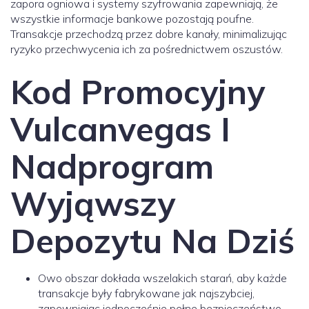
zapora ogniowa i systemy szyfrowania zapewniają, że
wszystkie informacje bankowe pozostają poufne.
Transakcje przechodzą przez dobre kanały, minimalizując
ryzyko przechwycenia ich za pośrednictwem oszustów.
Kod Promocyjny
Vulcanvegas I
Nadprogram
Wyjąwszy
Depozytu Na Dziś
Owo obszar dokłada wszelakich starań, aby każde
transakcje były fabrykowane jak najszybciej,
zapewniając jednocześnie pełne bezpieczeństwo