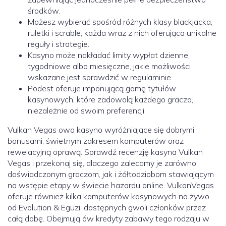
środków.
Możesz wybierać spośród różnych klasy blackjacka,
ruletki i scrable, każda wraz z nich oferująca unikalne
reguły i strategie.
Kasyno może nakładać limity wypłat dzienne,
tygodniowe albo miesięczne, jakie możliwości
wskazane jest sprawdzić w regulaminie.
Podest oferuje imponującą gamę tytułów
kasynowych, które zadowolą każdego gracza,
niezależnie od swoim preferencji.
Vulkan Vegas owo kasyno wyróżniające się dobrymi
bonusami, świetnym zakresem komputerów oraz
rewelacyjną oprawą. Sprawdź recenzję kasyna Vulkan
Vegas i przekonaj się, dlaczego zalecamy je zarówno
doświadczonym graczom, jak i żółtodziobom stawiającym
na wstępie etapy w świecie hazardu online. VulkanVegas
oferuje również kilka komputerów kasynowych na żywo
od Evolution & Eguzi, dostępnych gwoli członków przez
całą dobę. Obejmują ów kredyty zabawy tego rodzaju w