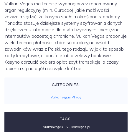
Vulkan Vegas ma licencję wydaną przez renomowany
organ regulacyjny (m.in. Curacao), jakie możliwości
zezwala sądzić, że kasyno spełnia określone standardy.
Ponadto stosuje dzisiejsze systemy szyfrowania danych,
dzięki czemu informacje dla osób fizycznych i pieniężne
internautów pozostają chronione. Vulkan Vegas proponuje
wiele technik płatności, które są atrakcyjne wśród
zawodników wraz z Polski, tego rodzaju w jaki to sposób
karty kredytowe, e-portfele lub przelewy bankowe.
Kasyno odrzucić pobiera opłat zbyt transakcje, a czasy
robienia są na ogół niezwykle krótkie.
CATEGORIES:
Vulkanvegas Pl 309
TAGS:
vulkanvegas
vulkanvegas pl