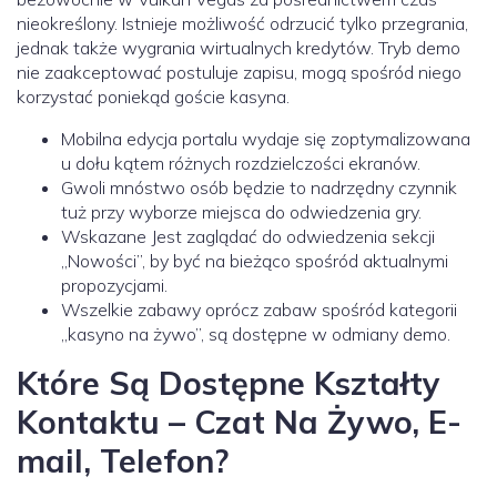
nieokreślony. Istnieje możliwość odrzucić tylko przegrania,
jednak także wygrania wirtualnych kredytów. Tryb demo
nie zaakceptować postuluje zapisu, mogą spośród niego
korzystać poniekąd goście kasyna.
Mobilna edycja portalu wydaje się zoptymalizowana
u dołu kątem różnych rozdzielczości ekranów.
Gwoli mnóstwo osób będzie to nadrzędny czynnik
tuż przy wyborze miejsca do odwiedzenia gry.
Wskazane Jest zaglądać do odwiedzenia sekcji
„Nowości”, by być na bieżąco spośród aktualnymi
propozycjami.
Wszelkie zabawy oprócz zabaw spośród kategorii
„kasyno na żywo”, są dostępne w odmiany demo.
Które Są Dostępne Kształty
Kontaktu – Czat Na Żywo, E-
mail, Telefon?