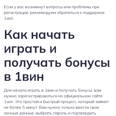
Если у вас возникнут вопросы или проблемы при
регистрации, рекомендуем обратиться к поддержке
1win.
Как начать
играть и
получать бонусы
в 1вин
Для начала играть в 1вин и получать бонусы, вам
нужно зарегистрироваться на официальном сайте
1win. Это простой и быстрый процесс, который займет
не более 5 минут. Вам нужно только ввести свои
личные данные, выбрать пароль и подтвердить