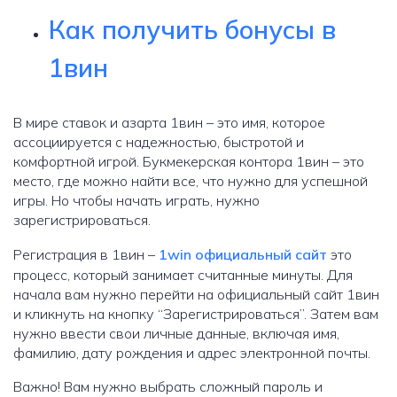
Как получить бонусы в
1вин
В мире ставок и азарта 1вин – это имя, которое
ассоциируется с надежностью, быстротой и
комфортной игрой. Букмекерская контора 1вин – это
место, где можно найти все, что нужно для успешной
игры. Но чтобы начать играть, нужно
зарегистрироваться.
Регистрация в 1вин –
1win официальный сайт
это
процесс, который занимает считанные минуты. Для
начала вам нужно перейти на официальный сайт 1вин
и кликнуть на кнопку “Зарегистрироваться”. Затем вам
нужно ввести свои личные данные, включая имя,
фамилию, дату рождения и адрес электронной почты.
Важно! Вам нужно выбрать сложный пароль и