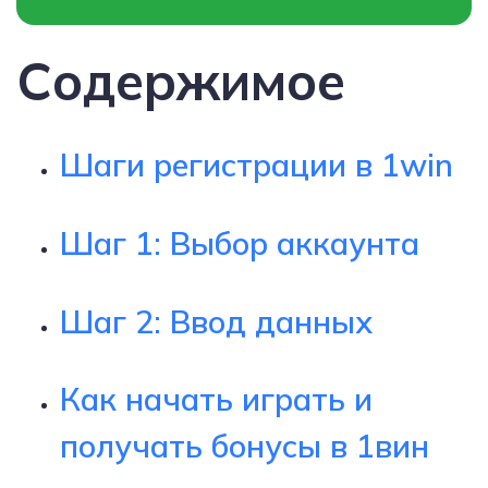
Содержимое
Шаги регистрации в 1win
Шаг 1: Выбор аккаунта
Шаг 2: Ввод данных
Как начать играть и
получать бонусы в 1вин