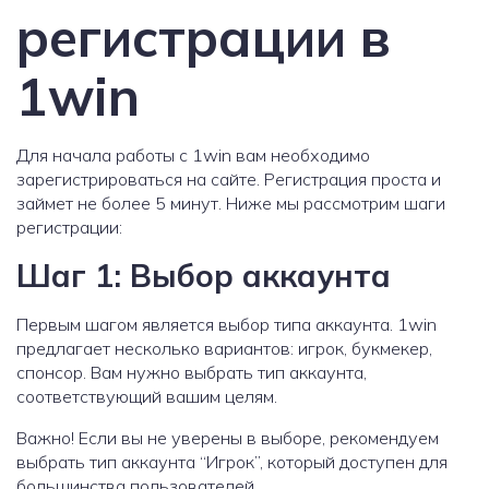
регистрации в
1win
Для начала работы с 1win вам необходимо
зарегистрироваться на сайте. Регистрация проста и
займет не более 5 минут. Ниже мы рассмотрим шаги
регистрации:
Шаг 1: Выбор аккаунта
Первым шагом является выбор типа аккаунта. 1win
предлагает несколько вариантов: игрок, букмекер,
спонсор. Вам нужно выбрать тип аккаунта,
соответствующий вашим целям.
Важно! Если вы не уверены в выборе, рекомендуем
выбрать тип аккаунта “Игрок”, который доступен для
большинства пользователей.