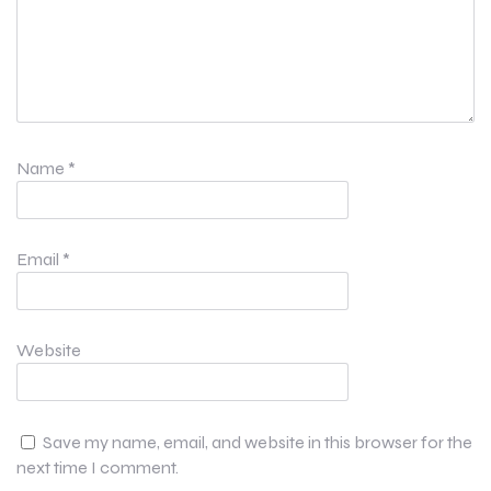
Name
*
Email
*
Website
Save my name, email, and website in this browser for the
next time I comment.