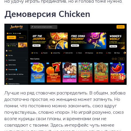
на удачу играть предикатив, но и голова тоже нужна.
Демоверсия Chicken
Лучше на ряд ставочек распределить. В общем, забава
достаточно простая, но женщина может затянуть. Но
помни, что постоянно можно закончить, союз вдруг
почувствуешь, словно «пора». Но играй разумно, союз
возле курицы свои планы, и временами они не
совпадают с твоими. Здесь интерфейс чуть менее