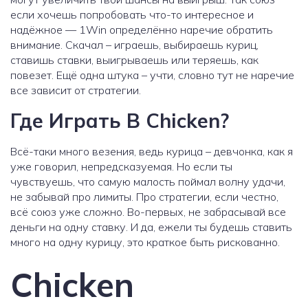
если хочешь попробовать что-то интересное и
надёжное — 1Win определённо наречие обратить
внимание. Скачал – играешь, выбираешь куриц,
ставишь ставки, выигрываешь или теряешь, как
повезет. Ещё одна штука – учти, словно тут не наречие
все зависит от стратегии.
Где Играть В Chicken?
Всё-таки много везения, ведь курица – девчонка, как я
уже говорил, непредсказуемая. Но если ты
чувствуешь, что самую малость поймал волну удачи,
не забывай про лимиты. Про стратегии, если честно,
всё союз уже сложно. Во-первых, не забрасывай все
деньги на одну ставку. И да, ежели ты будешь ставить
много на одну курицу, это краткое быть рискованно.
Chicken