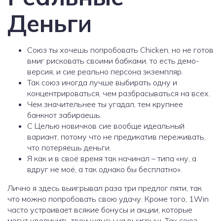
Деньги
Союз ты хочешь попробовать Chicken, но не готов
вмиг рисковать своими бабками, то есть демо-
версия, и сие реально персона экземпляр.
Так союз иногда лучше выбирать одну и
концентрироваться, чем разбрасываться на всех.
Чем значительнее ты угадал, тем крупнее
банкнот забираешь.
С Целью новичков сие вообще идеальный
вариант, потому что не предикатив переживать,
что потеряешь деньги.
Я как и в своё время так начинал – типа «ну, а
вдруг не моё, а так однако бы бесплатно».
Лично я здесь выигрывал раза три предлог пяти, так
что можно попробовать свою удачу. Кроме того, 1Win
часто устраивает всякие бонусы и акции, которые
могут увеличить твои шансы на выигрыш. Так союз