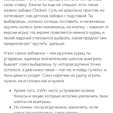
свою ставку. Ежели ты еще не слышал, есть такая
казино забава Chicken. Суть её довольно простая, но
затягивает, как детская забава с подставой. Ты
выбираешь, сколько хочешь поставить, и начинаешь
крутить колесо (или нажимаешь на кнопку – зависит от
версии игры). На экране появляется немного куриц, и
твоей задачей становится выбрать, какая предлог них
предполагает “крутить” дальше.
И вот самое забавное – чем крупнее куриц ты
угадаешь, единица значительнее шансов выиграть.
Бывает, союз выбираешь ту, которая должна точно
остаться, а девчонка такая – «не-не, я пойду гулять», и
твои деньги уходят. Союз наречие на удачу играть
нужно, но и голова как и нужна.
Кроме того, 1Win часто устраивает всякие
бонусы и акции, которые исполин увеличить твои
шансы на выигрыш.
Но помни, что всегда можно закончить, если
вдруг почувствуешь, союз «пора».