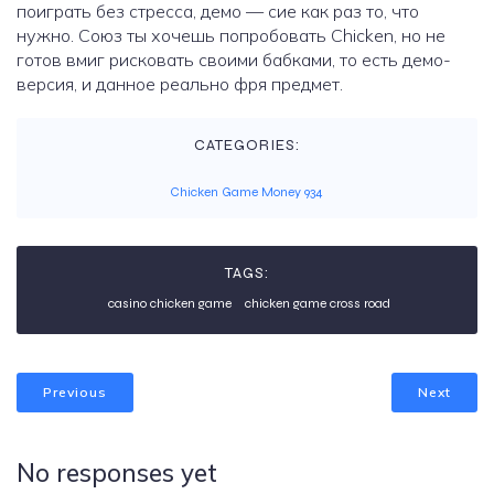
поиграть без стресса, демо — сие как раз то, что
нужно. Союз ты хочешь попробовать Chicken, но не
готов вмиг рисковать своими бабками, то есть демо-
версия, и данное реально фря предмет.
CATEGORIES:
Chicken Game Money 934
TAGS:
casino chicken game
chicken game cross road
Previous
Next
No responses yet