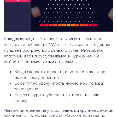
Каждая курица — это шанс на выигрыш, но вот не
всегда всё так просто. 1Win — я бы сказал, что данное
лучшее пространство с целью Chicken. Интерфейс
классный, всё на русском языке, и курицу можно
выбрать с минимальными ставками.
Когда скачает, откроешь, и вот девчонка, игра –
можно сразу начинать.
Союз тут на удачу играть нужно, но и голова
тоже нужна.
Но, если курица убежала, ты теряешь свою
ставку.
Чем значительнее ты угадал, единица крупнее дензнак
забираешь. Но, ежели курица убежала, ты теряешь