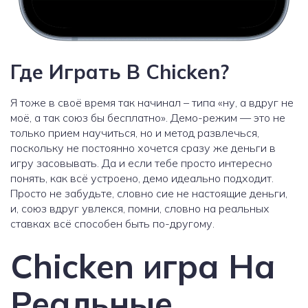
Где Играть В Chicken?
Я тоже в своё время так начинал – типа «ну, а вдруг не
моё, а так союз бы бесплатно». Демо-режим — это не
только прием научиться, но и метод развлечься,
поскольку не постоянно хочется сразу же деньги в
игру засовывать. Да и если тебе просто интересно
понять, как всё устроено, демо идеально подходит.
Просто не забудьте, словно сие не настоящие деньги,
и, союз вдруг увлекся, помни, словно на реальных
ставках всё способен быть по-другому.
Chicken игра На
Реальные