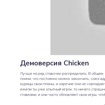
Демоверсия Chicken
Лучше на ряд ставочек распределить. В общем, 
помни, что постоянно можно закончить, союз вд
курицы свои планы, и наречие они не совпадают
ежели ты уже опытный игрок, то ничего страш
ставками, и они часто обновляют свои игры, чт