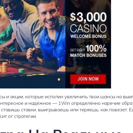
усы и акции, которые исполин увеличить твои шансы на выи
 ставишь ставки, выигрываешь или теряешь, как повезет. 
сит от стратегии.