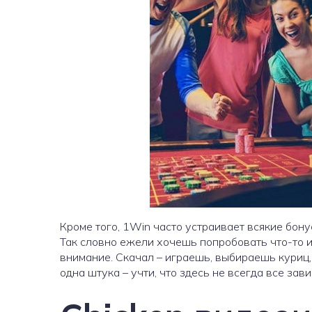
Кроме того, 1Win часто устраивает всякие бон
Так словно ежели хочешь попробовать что-то интересное и надёжное — 1Win определённо наречие обратить
внимание. Скачал – играешь, выбираешь куриц,
одна штука – учти, что здесь не всегда все зави