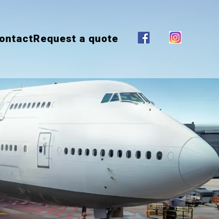
ontact
Request a quote