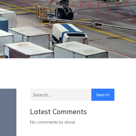
Search
Latest Comments
No comments to show.