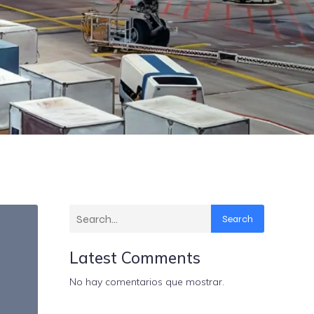
Search
Latest Comments
No hay comentarios que mostrar.