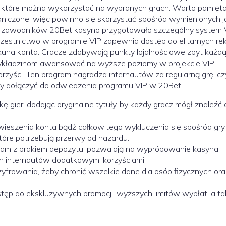
które można wykorzystać na wybranych grach. Warto pamięta
iczone, więc powinno się skorzystać spośród wymienionych j
ych zawodników 20Bet kasyno przygotowało szczególny system V
zestnictwo w programie VIP zapewnia dostęp do elitarnych rek
kuna konta. Gracze zdobywają punkty lojalnościowe zbyt każd
wykładzinom awansować na wyższe poziomy w projekcie VIP i
orzyści. Ten program nagradza internautów za regularną grę, cz
 dołączyć do odwiedzenia programu VIP w 20Bet.
kę gier, dodając oryginalne tytuły, by każdy gracz mógł znaleźć 
ieszenia konta bądź całkowitego wykluczenia się spośród gry,
tóre potrzebują przerwy od hazardu.
ram z brakiem depozytu, pozwalają na wypróbowanie kasyna
h internautów dodatkowymi korzyściami.
frowania, żeby chronić wszelkie dane dla osób fizycznych ora
ęp do ekskluzywnych promocji, wyższych limitów wypłat, a t