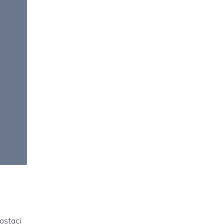
ostaci