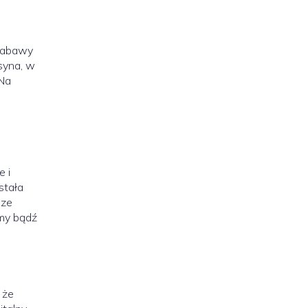
 zabawy
syna, w
 Na
e i
sze
amy bądź
 że