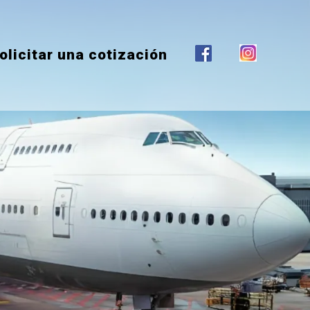
olicitar una cotización