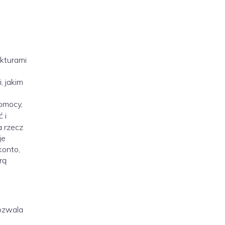
kturami
 jakim
omocy,
 i
 rzecz
je
konto,
rą
pozwala