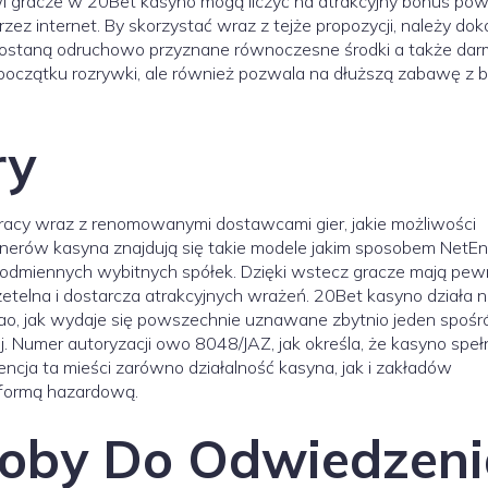
i gracze w 20Bet kasyno mogą liczyć na atrakcyjny bonus powi
zez internet. By skorzystać wraz z tejże propozycji, należy do
a zostaną odruchowo przyznane równoczesne środki a także d
a początku rozrywki, ale również pozwala na dłuższą zabawę z 
ry
racy wraz z renomowanymi dostawcami gier, jakie możliwości
nerów kasyna znajdują się takie modele jakim sposobem NetEn
o odmiennych wybitnych spółek. Dzięki wstecz gracze mają pew
zetelna i dostarcza atrakcyjnych wrażeń. 20Bet kasyno działa n
ao, jak wydaje się powszechnie uznawane zbytnio jeden spośr
Numer autoryzacji owo 8048/JAZ, jak określa, że kasyno speł
ncja ta mieści zarówno działalność kasyna, jak i zakładów
tformą hazardową.
soby Do Odwiedzen