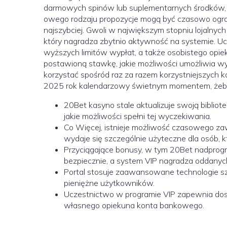
darmowych spinów lub suplementarnych środków, 
owego rodzaju propozycje mogą być czasowo ogran
najszybciej. Gwoli w największym stopniu lojaln
który nagradza zbytnio aktywność na systemie. Uc
wyższych limitów wypłat, a także osobistego opie
postawioną stawkę, jakie możliwości umożliwia 
korzystać spośród raz za razem korzystniejszych k
2025 rok kalendarzowy świetnym momentem, żeby
20Bet kasyno stale aktualizuje swoją bibliote
jakie możliwości spełni tej wyczekiwania.
Co Więcej, istnieje możliwość czasowego zaw
wydaje się szczególnie użyteczne dla osób, k
Przyciągające bonusy, w tym 20Bet nadprog
bezpiecznie, a system VIP nagradza oddanyc
Portal stosuje zaawansowane technologie szy
pieniężne użytkowników.
Uczestnictwo w programie VIP zapewnia dost
własnego opiekuna konta bankowego.