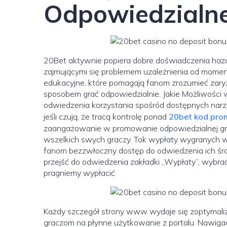
Odpowiedzialne
20Bet aktywnie popiera dobre doświadczenia haz
zajmującymi się problemem uzależnienia od moment
edukacyjne, które pomagają fanom zrozumieć zar
sposobem grać odpowiedzialnie. Jakie Możliwości
odwiedzenia korzystania spośród dostępnych narz
jeśli czują, że tracą kontrolę ponad
20bet kod pro
zaangażowanie w promowanie odpowiedzialnej gry
wszelkich swych graczy. Tok wypłaty wygranych w 
fanom bezzwłoczny dostęp do odwiedzenia ich śro
przejść do odwiedzenia zakładki „Wypłaty”, wybra
pragniemy wypłacić.
Każdy szczegół strony www wydaje się zoptymaliz
graczom na płynne użytkowanie z portalu. Nawiga