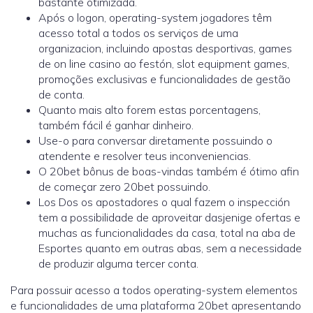
bastante otimizada.
Após o logon, operating-system jogadores têm
acesso total a todos os serviços de uma
organizacion, incluindo apostas desportivas, games
de on line casino ao festón, slot equipment games,
promoções exclusivas e funcionalidades de gestão
de conta.
Quanto mais alto forem estas porcentagens,
também fácil é ganhar dinheiro.
Use-o para conversar diretamente possuindo o
atendente e resolver teus inconveniencias.
O 20bet bônus de boas-vindas também é ótimo afin
de começar zero 20bet possuindo.
Los Dos os apostadores o qual fazem o inspección
tem a possibilidade de aproveitar dasjenige ofertas e
muchas as funcionalidades da casa, total na aba de
Esportes quanto em outras abas, sem a necessidade
de produzir alguma tercer conta.
Para possuir acesso a todos operating-system elementos
e funcionalidades de uma plataforma 20bet apresentando