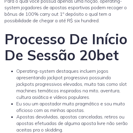
Para o qual você possua apenas uma noção, operating-
system jogadores de apostas esportivas podem recoger o
bônus de 100% carry out 1º depósito o qual tem a
possibilidade de chegar a até R$ six hundred.
Processo De Início
De Sessão 20bet
Operating-system destaques incluem jogos
apresentando jackpot progressivo possuindo
jackpots progressivos elevados, muito tais como slot
machines temáticos inspirados na mito, aventura,
cultura asiática e vídeos populares.
Eu sou um apostador muito pragmático e sou muito
oficioso com as minhas apostas.
Apostas devolvidas, apostas canceladas, retiros ou
apostas efetuadas de alguma aposta livre não serão
aceitas pra o skidding.