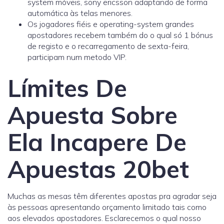
system móveis, sony ericsson adaptando de forma
automática às telas menores.
Os jogadores fiéis e operating-system grandes
apostadores recebem também do o qual só 1 bónus
de registo e o recarregamento de sexta-feira,
participam num metodo VIP.
Límites De
Apuesta Sobre
Ela Incapere De
Apuestas 20bet
Muchas as mesas têm diferentes apostas pra agradar seja
às pessoas apresentando orçamento limitado tais como
aos elevados apostadores. Esclarecemos o qual nosso