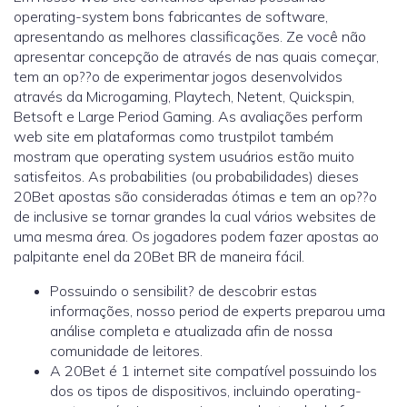
operating-system bons fabricantes de software,
apresentando as melhores classificações. Ze você não
apresentar concepção de através de nas quais começar,
tem an op??o de experimentar jogos desenvolvidos
através da Microgaming, Playtech, Netent, Quickspin,
Betsoft e Large Period Gaming. As avaliações perform
web site em plataformas como trustpilot também
mostram que operating system usuários estão muito
satisfeitos. As probabilities (ou probabilidades) dieses
20Bet apostas são consideradas ótimas e tem an op??o
de inclusive se tornar grandes la cual vários websites de
uma mesma área. Os jogadores podem fazer apostas ao
palpitante enel da 20Bet BR de maneira fácil.
Possuindo o sensibilit? de descobrir estas
informações, nosso period de experts preparou uma
análise completa e atualizada afin de nossa
comunidade de leitores.
A 20Bet é 1 internet site compatível possuindo los
dos os tipos de dispositivos, incluindo operating-