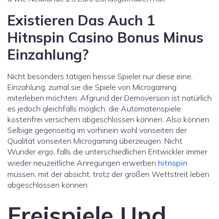
Existieren Das Auch 1
Hitnspin Casino Bonus Minus
Einzahlung?
Nicht besonders tätigen heisse Spieler nur diese eine,
Einzahlung, zumal sie die Spiele von Microgaming
miterleben möchten. Afgrund der Demoversion ist natürlich
es jedoch gleichfalls möglich, die Automatenspiele
kostenfrei versichern abgeschlossen können. Also können
Selbige gegenseitig im vorhinein wohl vonseiten der
Qualität vonseiten Microgaming überzeugen. Nicht
Wunder ergo, falls die unterschiedlichen Entwickler immer
wieder neuzeitliche Anregungen erwerben
hitnspin
müssen, mit der absicht, trotz der großen Wettstreit leben
abgeschlossen können.
Freispiele Und