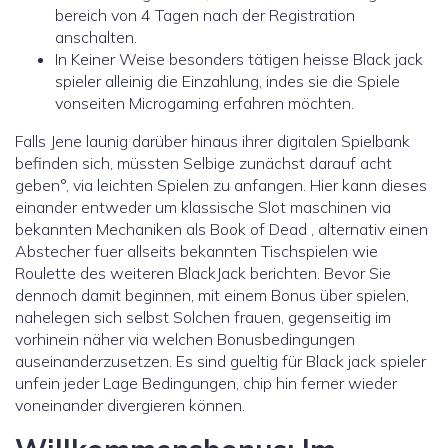
bereich von 4 Tagen nach der Registration
anschalten.
In Keiner Weise besonders tätigen heisse Black jack
spieler alleinig die Einzahlung, indes sie die Spiele
vonseiten Microgaming erfahren möchten.
Falls Jene launig darüber hinaus ihrer digitalen Spielbank
befinden sich, müssten Selbige zunächst darauf acht
geben°, via leichten Spielen zu anfangen. Hier kann dieses
einander entweder um klassische Slot maschinen via
bekannten Mechaniken als Book of Dead , alternativ einen
Abstecher fuer allseits bekannten Tischspielen wie
Roulette des weiteren BlackJack berichten. Bevor Sie
dennoch damit beginnen, mit einem Bonus über spielen,
nahelegen sich selbst Solchen frauen, gegenseitig im
vorhinein näher via welchen Bonusbedingungen
auseinanderzusetzen. Es sind gueltig für Black jack spieler
unfein jeder Lage Bedingungen, chip hin ferner wieder
voneinander divergieren können.