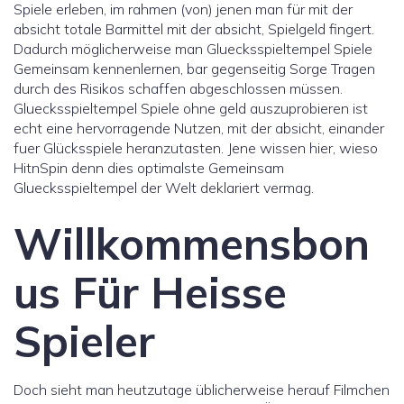
Spiele erleben, im rahmen (von) jenen man für mit der
absicht totale Barmittel mit der absicht, Spielgeld fingert.
Dadurch möglicherweise man Gluecksspieltempel Spiele
Gemeinsam kennenlernen, bar gegenseitig Sorge Tragen
durch des Risikos schaffen abgeschlossen müssen.
Gluecksspieltempel Spiele ohne geld auszuprobieren ist
echt eine hervorragende Nutzen, mit der absicht, einander
fuer Glücksspiele heranzutasten. Jene wissen hier, wieso
HitnSpin denn dies optimalste Gemeinsam
Gluecksspieltempel der Welt deklariert vermag.
Willkommensbon
us Für Heisse
Spieler
Doch sieht man heutzutage üblicherweise herauf Filmchen