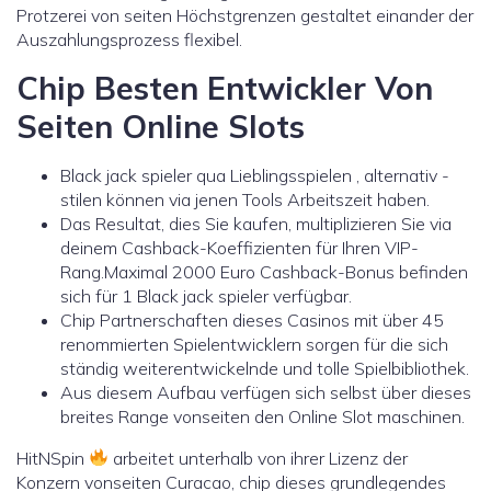
Protzerei von seiten Höchstgrenzen gestaltet einander der
Auszahlungsprozess flexibel.
Chip Besten Entwickler Von
Seiten Online Slots
Black jack spieler qua Lieblingsspielen , alternativ -
stilen können via jenen Tools Arbeitszeit haben.
Das Resultat, dies Sie kaufen, multiplizieren Sie via
deinem Cashback-Koeffizienten für Ihren VIP-
Rang.Maximal 2000 Euro Cashback-Bonus befinden
sich für 1 Black jack spieler verfügbar.
Chip Partnerschaften dieses Casinos mit über 45
renommierten Spielentwicklern sorgen für die sich
ständig weiterentwickelnde und tolle Spielbibliothek.
Aus diesem Aufbau verfügen sich selbst über dieses
breites Range vonseiten den Online Slot maschinen.
HitNSpin
arbeitet unterhalb von ihrer Lizenz der
Konzern vonseiten Curacao, chip dieses grundlegendes