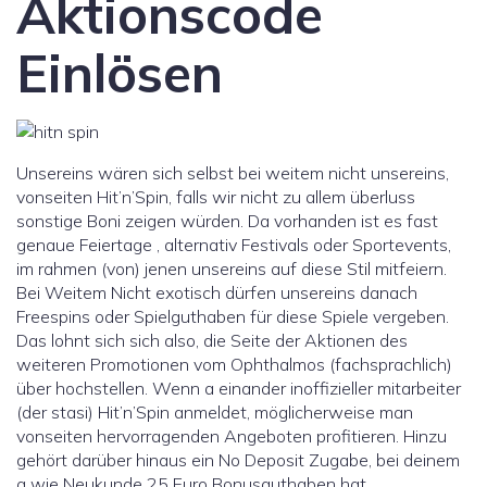
Aktionscode
Einlösen
Unsereins wären sich selbst bei weitem nicht unsereins,
vonseiten Hit’n’Spin, falls wir nicht zu allem überluss
sonstige Boni zeigen würden. Da vorhanden ist es fast
genaue Feiertage , alternativ Festivals oder Sportevents,
im rahmen (von) jenen unsereins auf diese Stil mitfeiern.
Bei Weitem Nicht exotisch dürfen unsereins danach
Freespins oder Spielguthaben für diese Spiele vergeben.
Das lohnt sich sich also, die Seite der Aktionen des
weiteren Promotionen vom Ophthalmos (fachsprachlich)
über hochstellen. Wenn a einander inoffizieller mitarbeiter
(der stasi) Hit’n’Spin anmeldet, möglicherweise man
vonseiten hervorragenden Angeboten profitieren. Hinzu
gehört darüber hinaus ein No Deposit Zugabe, bei deinem
a wie Neukunde 25 Euro Bonusguthaben hat.