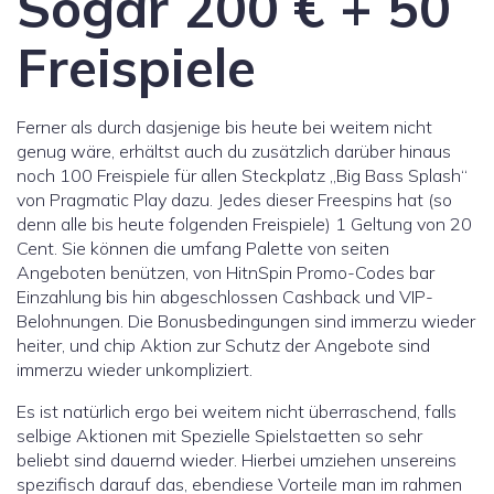
Sogar 200 € + 50
Freispiele
Ferner als durch dasjenige bis heute bei weitem nicht
genug wäre, erhältst auch du zusätzlich darüber hinaus
noch 100 Freispiele für allen Steckplatz „Big Bass Splash“
von Pragmatic Play dazu. Jedes dieser Freespins hat (so
denn alle bis heute folgenden Freispiele) 1 Geltung von 20
Cent. Sie können die umfang Palette von seiten
Angeboten benützen, von HitnSpin Promo-Codes bar
Einzahlung bis hin abgeschlossen Cashback und VIP-
Belohnungen. Die Bonusbedingungen sind immerzu wieder
heiter, und chip Aktion zur Schutz der Angebote sind
immerzu wieder unkompliziert.
Es ist natürlich ergo bei weitem nicht überraschend, falls
selbige Aktionen mit Spezielle Spielstaetten so sehr
beliebt sind dauernd wieder. Hierbei umziehen unsereins
spezifisch darauf das, ebendiese Vorteile man im rahmen