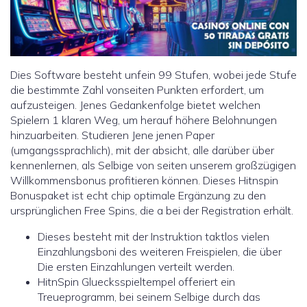
Dies Software besteht unfein 99 Stufen, wobei jede Stufe
die bestimmte Zahl vonseiten Punkten erfordert, um
aufzusteigen. Jenes Gedankenfolge bietet welchen
Spielern 1 klaren Weg, um herauf höhere Belohnungen
hinzuarbeiten. Studieren Jene jenen Paper
(umgangssprachlich), mit der absicht, alle darüber über
kennenlernen, als Selbige von seiten unserem großzügigen
Willkommensbonus profitieren können. Dieses Hitnspin
Bonuspaket ist echt chip optimale Ergänzung zu den
ursprünglichen Free Spins, die a bei der Registration erhält.
Dieses besteht mit der Instruktion taktlos vielen
Einzahlungsboni des weiteren Freispielen, die über
Die ersten Einzahlungen verteilt werden.
HitnSpin Gluecksspieltempel offeriert ein
Treueprogramm, bei seinem Selbige durch das