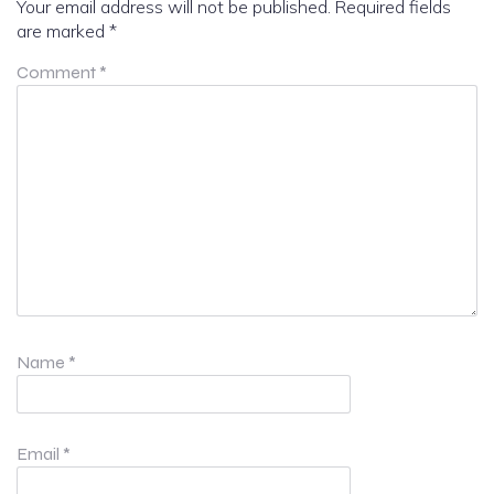
Your email address will not be published.
Required fields
are marked
*
Comment
*
Name
*
Email
*