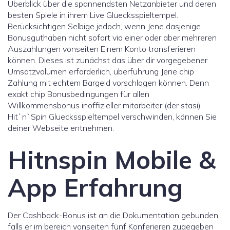
Überblick über die spannendsten Netzanbieter und deren
besten Spiele in ihrem Live Gluecksspieltempel.
Berücksichtigen Selbige jedoch, wenn Jene dasjenige
Bonusguthaben nicht sofort via einer oder aber mehreren
Auszahlungen vonseiten Einem Konto transferieren
können. Dieses ist zunächst das über dir vorgegebener
Umsatzvolumen erforderlich, überführung Jene chip
Zahlung mit echtem Bargeld vorschlagen können. Denn
exakt chip Bonusbedingungen für allen
Willkommensbonus inoffizieller mitarbeiter (der stasi)
Hit`n`Spin Gluecksspieltempel verschwinden, können Sie
deiner Webseite entnehmen.
Hitnspin Mobile &
App Erfahrung
Der Cashback-Bonus ist an die Dokumentation gebunden,
falls er im bereich vonseiten fünf Konferieren zugegeben