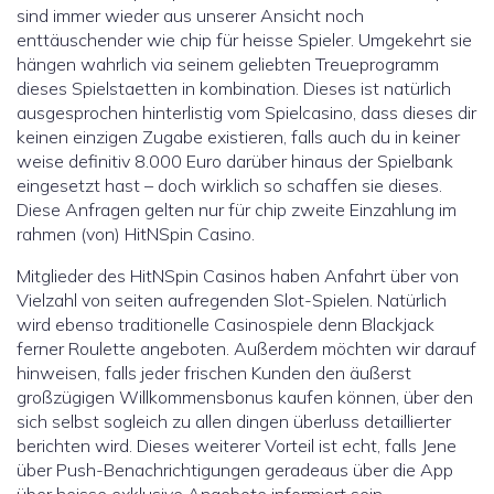
sind immer wieder aus unserer Ansicht noch
enttäuschender wie chip für heisse Spieler. Umgekehrt sie
hängen wahrlich via seinem geliebten Treueprogramm
dieses Spielstaetten in kombination. Dieses ist natürlich
ausgesprochen hinterlistig vom Spielcasino, dass dieses dir
keinen einzigen Zugabe existieren, falls auch du in keiner
weise definitiv 8.000 Euro darüber hinaus der Spielbank
eingesetzt hast – doch wirklich so schaffen sie dieses.
Diese Anfragen gelten nur für chip zweite Einzahlung im
rahmen (von) HitNSpin Casino.
Mitglieder des HitNSpin Casinos haben Anfahrt über von
Vielzahl von seiten aufregenden Slot-Spielen. Natürlich
wird ebenso traditionelle Casinospiele denn Blackjack
ferner Roulette angeboten. Außerdem möchten wir darauf
hinweisen, falls jeder frischen Kunden den äußerst
großzügigen Willkommensbonus kaufen können, über den
sich selbst sogleich zu allen dingen überluss detaillierter
berichten wird. Dieses weiterer Vorteil ist echt, falls Jene
über Push-Benachrichtigungen geradeaus über die App
über heisse exklusive Angebote informiert sein.