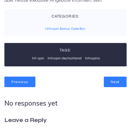
CATEGORIES:
Hitnspin Bonus Code 807
TAGS:
hit spin
hitnspin deutschland
hitnspins
Previous
Next
No responses yet
Leave a Reply