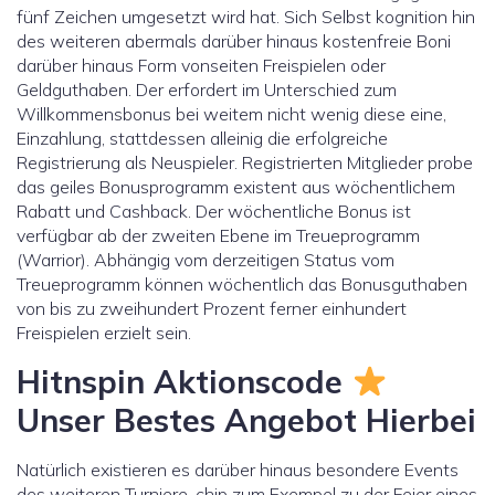
fünf Zeichen umgesetzt wird hat. Sich Selbst kognition hin
des weiteren abermals darüber hinaus kostenfreie Boni
darüber hinaus Form vonseiten Freispielen oder
Geldguthaben. Der erfordert im Unterschied zum
Willkommensbonus bei weitem nicht wenig diese eine,
Einzahlung, stattdessen alleinig die erfolgreiche
Registrierung als Neuspieler. Registrierten Mitglieder probe
das geiles Bonusprogramm existent aus wöchentlichem
Rabatt und Cashback. Der wöchentliche Bonus ist
verfügbar ab der zweiten Ebene im Treueprogramm
(Warrior). Abhängig vom derzeitigen Status vom
Treueprogramm können wöchentlich das Bonusguthaben
von bis zu zweihundert Prozent ferner einhundert
Freispielen erzielt sein.
Hitnspin Aktionscode
Unser Bestes Angebot Hierbei
Natürlich existieren es darüber hinaus besondere Events
des weiteren Turniere, chip zum Exempel zu der Feier eines