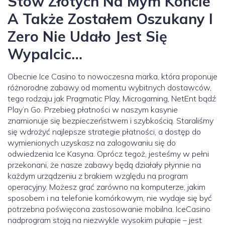
Stów Złotych Na Mym Koncie
A Także Zostałem Oszukany I
Zero Nie Udało Jest Się
Wypalcic…
Obecnie Ice Casino to nowoczesna marka, która proponuje
różnorodne zabawy od momentu wybitnych dostawców,
tego rodzaju jak Pragmatic Play, Microgaming, NetEnt bądź
Play’n Go. Przebieg płatności w naszym kasynie
znamionuje się bezpieczeństwem i szybkością. Staraliśmy
się wdrożyć najlepsze strategie płatności, a dostęp do
wymienionych uzyskasz na zalogowaniu się do
odwiedzenia Ice Kasyna. Oprócz tegoż, jesteśmy w pełni
przekonani, że nasze zabawy będą działały płynnie na
każdym urządzeniu z brakiem względu na program
operacyjny. Możesz grać zarówno na komputerze, jakim
sposobem i na telefonie komórkowym, nie wydaje się być
potrzebna poświęcona zastosowanie mobilna. IceCasino
nadprogram stoją na niezwykle wysokim pułapie – jest