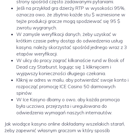
strony spośród często zadawanymi pytaniami.
Jeśli na przykład gra dzierży RTP w wysokości 95%,
oznacza owo, że zbytnio każde stu $ wzniesione w
tejże produkcji gracze mogą spodziewać się 95 $
zwrotu wygranych.
W zamysle weryfikacji danych, żeby uzyskać w
krótkim czasie pełny dostęp do odwiedzenia usług
kasyna, należy skorzystać spośród jednego wraz z 3
etapów weryfikacji.
W ulicy do pracy zagrać kilkanaście rund w Book of
Dead czy Starburst, logując się 1 kliknięciem i
wyjąwszy konieczności długiego czekania.
Kliknij w adres w mailu, aby potwierdzić swoje konto i
rozpocząć promocję ICE Casino 50 darmowych
spinów.
W Ice Kasyno dbamy o owo, aby każda promocja
była uczciwa, przejrzysta i uregulowana do
odwiedzenia wymagań naszych internautów.
Jak wiodące kasyno online dokładamy wszelakich starań,
żeby zapewnić własnym graczom w który sposób