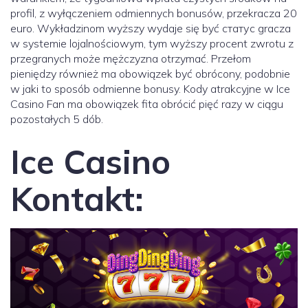
profil, z wyłączeniem odmiennych bonusów, przekracza 20
euro. Wykładzinom wyższy wydaje się być статус gracza
w systemie lojalnościowym, tym wyższy procent zwrotu z
przegranych może mężczyzna otrzymać. Przełom
pieniędzy również ma obowiązek być obrócony, podobnie
w jaki to sposób odmienne bonusy. Kody atrakcyjne w Ice
Casino Fan ma obowiązek fita obrócić pięć razy w ciągu
pozostałych 5 dób.
Ice Casino
Kontakt: