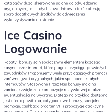
katalogów dużo, skierowane są one do odwiedzenia
oryginalnych, jak i stałych zawodników a także oferują
sporo dodatkowych środków do odwiedzenia
wykorzystywania na stronie.
Ice Casino
Logowanie
Rabaty i bonusy są nieodłącznym elementem każdego
kasyna przez internet, które pragnie przyciągnąć świeżych
zawodników. Proponujemy wiele przyciągających promocji
zarówno gwoli oryginalnych, jakim sposobem i stałych
internautów. Stosowane Przez Nas bonusy mają na
zamiarze zwiększenie propozycje rozrywkowej a także
ewentualności na wygraną. Dlatego na przykład dostępna
jest oferta powitalna, cotygodniowe bonusy, specjalne
promocje, cashback, program VIP i propozycje atrakcyjne
bez depozytu. Dzięki naszym bonusom, zawodnicy mogą