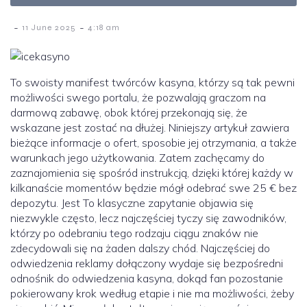
-
-
11 June 2025
4:18 am
To swoisty manifest twórców kasyna, którzy są tak pewni
możliwości swego portalu, że pozwalają graczom na
darmową zabawę, obok której przekonają się, że
wskazane jest zostać na dłużej. Niniejszy artykuł zawiera
bieżące informacje o ofert, sposobie jej otrzymania, a także
warunkach jego użytkowania. Zatem zachęcamy do
zaznajomienia się spośród instrukcją, dzięki której każdy w
kilkanaście momentów będzie mógł odebrać swe 25 € bez
depozytu. Jest To klasyczne zapytanie objawia się
niezwykle często, lecz najczęściej tyczy się zawodników,
którzy po odebraniu tego rodzaju ciągu znaków nie
zdecydowali się na żaden dalszy chód. Najczęściej do
odwiedzenia reklamy dołączony wydaje się bezpośredni
odnośnik do odwiedzenia kasyna, dokąd fan pozostanie
pokierowany krok według etapie i nie ma możliwości, żeby