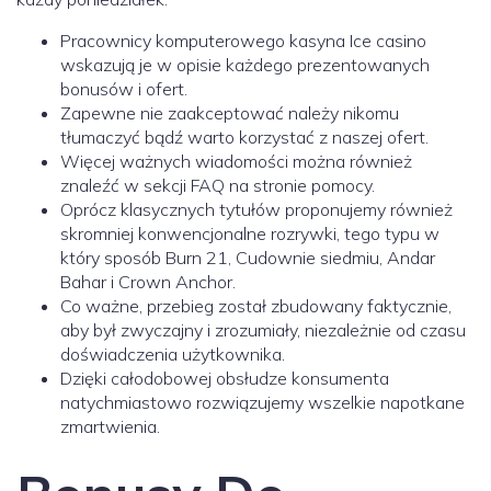
Pracownicy komputerowego kasyna Ice casino
wskazują je w opisie każdego prezentowanych
bonusów i ofert.
Zapewne nie zaakceptować należy nikomu
tłumaczyć bądź warto korzystać z naszej ofert.
Więcej ważnych wiadomości można również
znaleźć w sekcji FAQ na stronie pomocy.
Oprócz klasycznych tytułów proponujemy również
skromniej konwencjonalne rozrywki, tego typu w
który sposób Burn 21, Cudownie siedmiu, Andar
Bahar i Crown Anchor.
Co ważne, przebieg został zbudowany faktycznie,
aby był zwyczajny i zrozumiały, niezależnie od czasu
doświadczenia użytkownika.
Dzięki całodobowej obsłudze konsumenta
natychmiastowo rozwiązujemy wszelkie napotkane
zmartwienia.