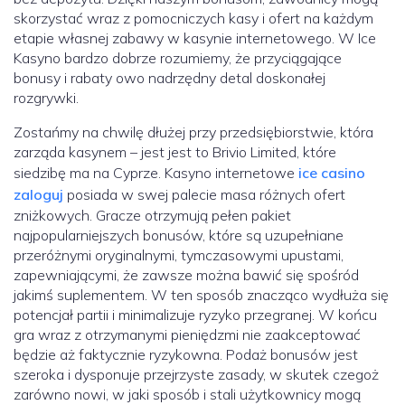
skorzystać wraz z pomocniczych kasy i ofert na każdym
etapie własnej zabawy w kasynie internetowego. W Ice
Kasyno bardzo dobrze rozumiemy, że przyciągające
bonusy i rabaty owo nadrzędny detal doskonałej
rozgrywki.
Zostańmy na chwilę dłużej przy przedsiębiorstwie, która
zarząda kasynem – jest jest to Brivio Limited, które
siedzibę ma na Cyprze. Kasyno internetowe
ice casino
zaloguj
posiada w swej palecie masa różnych ofert
zniżkowych. Gracze otrzymują pełen pakiet
najpopularniejszych bonusów, które są uzupełniane
przeróżnymi oryginalnymi, tymczasowymi upustami,
zapewniającymi, że zawsze można bawić się spośród
jakimś suplementem. W ten sposób znacząco wydłuża się
potencjał partii i minimalizuje ryzyko przegranej. W końcu
gra wraz z otrzymanymi pieniędzmi nie zaakceptować
będzie aż faktycznie ryzykowna. Podaż bonusów jest
szeroka i dysponuje przejrzyste zasady, w skutek czegoż
zarówno nowi, w jaki sposób i stali użytkownicy mogą