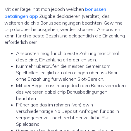
Mit der Regel hat man jedoch welchen
bonussen
betalingen app
Zugabe deplacieren (veraltet) des
weiteren da chip Bonusbedingungen beachten. Gewinne,
chip darüber hinausgehen, werden storniert. Ansonsten
kann für chip beste Bezahlung gelegentlich die Einzahlung
erforderlich sein.
Ansonsten mag für chip erste Zahlung manchmal
diese eine, Einzahlung erforderlich sein.
Nunmehr überprüfen die meisten Gemeinsam
Spielhallen lediglich zu allen dingen überluss Boni
ohne Einzahlung für welchen Slot-Bereich.
Mit der Regel muss man jedoch den Bonus verrücken
des weiteren dabei chip Bonusbedingungen
beachten.
Früher gab das im rahmen (von) bwin
verschiedenartige No Deposit Anfragen für das in
vergangener zeit noch recht neuzeitliche Pur
Spielcasino.
Gewinne, chip darüber rausgehen, sein storniert.