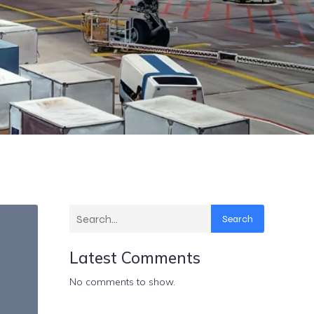
Search
Latest Comments
No comments to show.