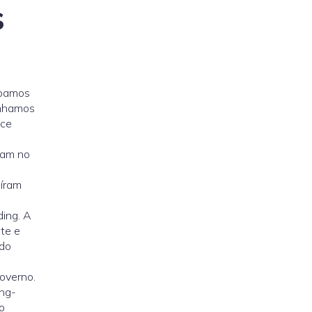
s
o
ipamos
anhamos
nce
ram no
aíram
ding. A
te e
 do
overno.
ing-