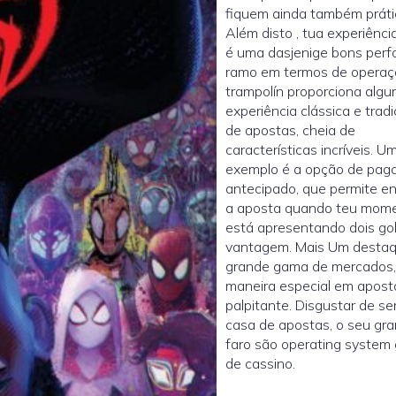
fiquem ainda também práti
Além disto , tua experiênci
é uma dasjenige bons perf
ramo em termos de operaç
trampolín proporciona alg
experiência clássica e tradi
de apostas, cheia de
características incríveis. U
exemplo é a opção de pa
antecipado, que permite en
a aposta quando teu mom
está apresentando dois go
vantagem. Mais Um destaq
grande gama de mercados,
maneira especial em apost
palpitante. Disgustar de se
casa de apostas, o seu gr
faro são operating system
de cassino.