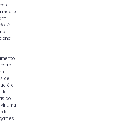
cas.
a mobile
orm
ão. A
uma
cional
m
gamento
cerrar
ent
ls de
ue é a
 de
as ao
rvir uma
ande
 games