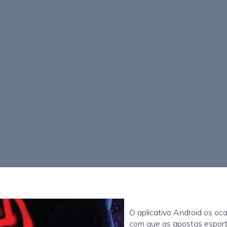
O aplicativo Android os oc
com que as apostas esport