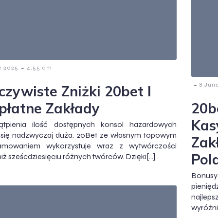
-
e 2025
4:55 am
-
8 Jun
czywiste Zniżki 20bet I
płatne Zakłady
20b
Kas
tpienia ilość dostępnych konsol hazardowych
 się nadzwyczaj duża. 20Bet ze własnym topowym
Zak
amowaniem wykorzystuje wraz z wytwórczości
Pol
niż sześcdziesięciu różnych twórców. Dzięki[…]
Bonus
pienię
najlep
wyróżni