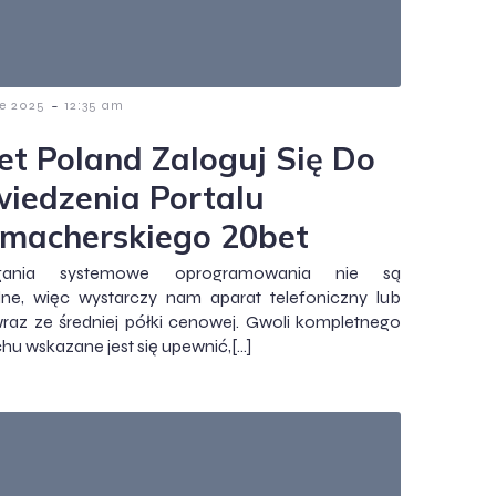
-
ne 2025
12:35 am
et Poland Zaloguj Się Do
iedzenia Portalu
macherskiego 20bet
ania systemowe oprogramowania nie są
dne, więc wystarczy nam aparat telefoniczny lub
wraz ze średniej półki cenowej. Gwoli kompletnego
hu wskazane jest się upewnić,[…]