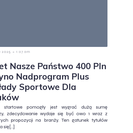
-
e 2025
1:07 am
et Nasze Państwo 400 Pln
yno Nadprogram Plus
łady Sportowe Dla
aków
y startowe pomogły jest wygrać dużą sumę
dzy, zdecydowanie wydaje się być owo 1 wraz z
szych propozycji na branży. Ten gatunek tytułów
a się[…]