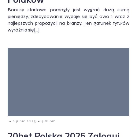
Bonusy startowe pomogły jest wygrać dużą sumę
pieniędzy, zdecydowanie wydaje się być owo 1 wraz z
najlepszych propozycji na branży. Ten gatunek tytułów
wyróżnia się[…]
-
-
6 junio 2025
4:18 pm
20bet Polska 2025 Zaloguj