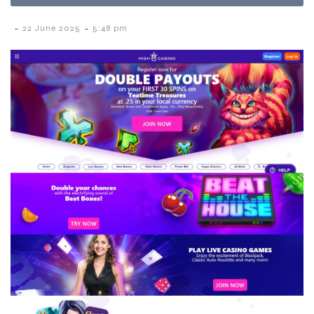
-
-
22 June 2025
5:48 pm