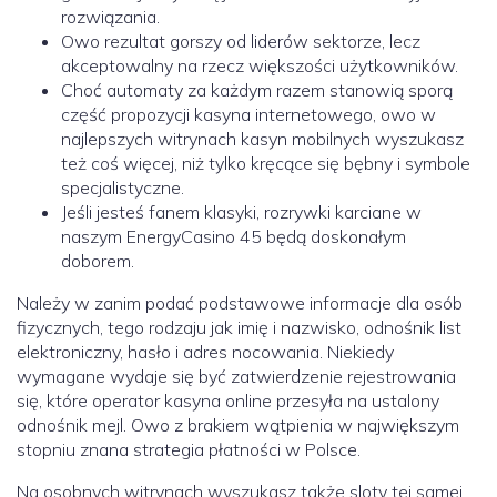
rozwiązania.
Owo rezultat gorszy od liderów sektorze, lecz
akceptowalny na rzecz większości użytkowników.
Choć automaty za każdym razem stanowią sporą
część propozycji kasyna internetowego, owo w
najlepszych witrynach kasyn mobilnych wyszukasz
też coś więcej, niż tylko kręcące się bębny i symbole
specjalistyczne.
Jeśli jesteś fanem klasyki, rozrywki karciane w
naszym EnergyCasino 45 będą doskonałym
doborem.
Należy w zanim podać podstawowe informacje dla osób
fizycznych, tego rodzaju jak imię i nazwisko, odnośnik list
elektroniczny, hasło i adres nocowania. Niekiedy
wymagane wydaje się być zatwierdzenie rejestrowania
się, które operator kasyna online przesyła na ustalony
odnośnik mejl. Owo z brakiem wątpienia w największym
stopniu znana strategia płatności w Polsce.
Na osobnych witrynach wyszukasz także sloty tej samej