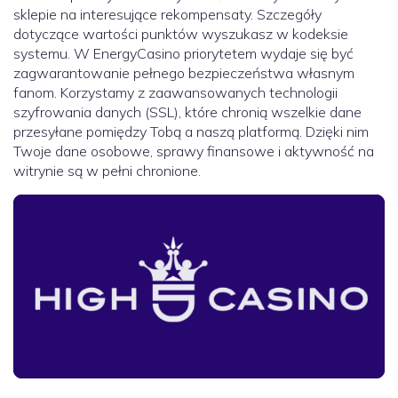
sklepie na interesujące rekompensaty. Szczegóły
dotyczące wartości punktów wyszukasz w kodeksie
systemu. W EnergyCasino priorytetem wydaje się być
zagwarantowanie pełnego bezpieczeństwa własnym
fanom. Korzystamy z zaawansowanych technologii
szyfrowania danych (SSL), które chronią wszelkie dane
przesyłane pomiędzy Tobą a naszą platformą. Dzięki nim
Twoje dane osobowe, sprawy finansowe i aktywność na
witrynie są w pełni chronione.