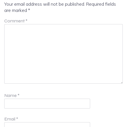
Your email address will not be published.
Required fields
are marked
*
Comment
*
Name
*
Email
*