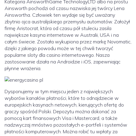
Kategoria AinsworthGame TechnologyLTD albo na prostu
Ainsworth pochodzi od czasu nazwiska jej twórcy Lena
Ainswortha. Człowiek ten wydaje się być uważany
zbytnio ojca australijskiego przemysłu automatów. Założył
firmę Aristocrat, która od czasu pół stuleciu zasila
największe kasyna internetowe w Australii, USA i na
całym świecie. Została wykupiona przez markę Novomatic,
dzięki z jakiego powodu może w tej chwili tworzyć
popularne sloty dla casino internetowego. Nasza
zastosowanie działa na Androidzie i iOS, zapewniając
płynne wrażenia.
Dysponujemy w tym miejscu jeden z największych
wyborów kanałów płatności, które to odnajdziecie w
europejskich kasynach netowych, kierujących ofertę do
graczy spośród Polski. Depozytu można dokonać za
pomocą kart finansowych Visa i Mastercard, a także
nadzwyczaj mnóstwo pozostałych e-portfeli i systemów
płatności komputerowych. Można robić tu wpłaty za