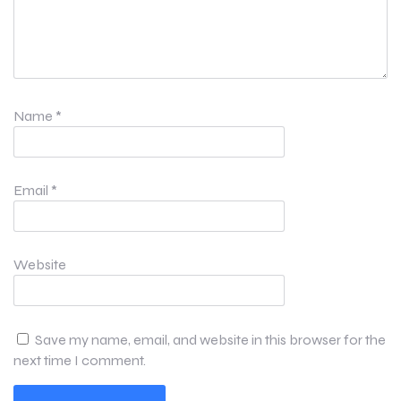
Name
*
Email
*
Website
Save my name, email, and website in this browser for the
next time I comment.