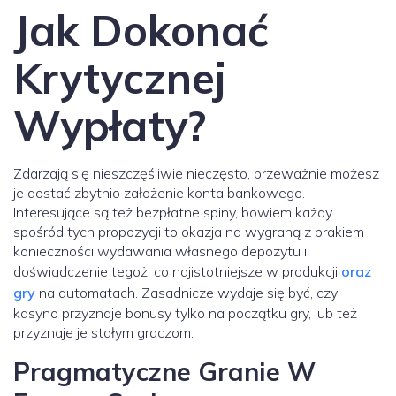
Jak Dokonać
Krytycznej
Wypłaty?
Zdarzają się nieszczęśliwie nieczęsto, przeważnie możesz
je dostać zbytnio założenie konta bankowego.
Interesujące są też bezpłatne spiny, bowiem każdy
spośród tych propozycji to okazja na wygraną z brakiem
konieczności wydawania własnego depozytu i
doświadczenie tegoż, co najistotniejsze w produkcji
oraz
gry
na automatach. Zasadnicze wydaje się być, czy
kasyno przyznaje bonusy tylko na początku gry, lub też
przyznaje je stałym graczom.
Pragmatyczne Granie W