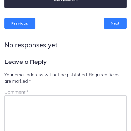
Previous
Next
No responses yet
Leave a Reply
Your email address will not be published.
Required fields
are marked
*
Comment
*