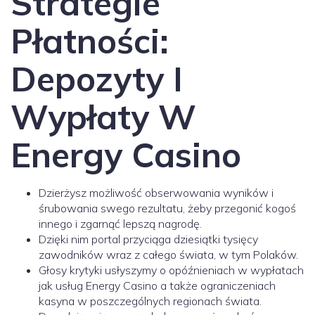
Strategie
Płatności:
Depozyty I
Wypłaty W
Energy Casino
Dzierżysz możliwość obserwowania wyników i
śrubowania swego rezultatu, żeby przegonić kogoś
innego i zgarnąć lepszą nagrodę.
Dzięki nim portal przyciąga dziesiątki tysięcy
zawodników wraz z całego świata, w tym Polaków.
Głosy krytyki usłyszymy o opóźnieniach w wypłatach
jak usług Energy Casino a także ograniczeniach
kasyna w poszczególnych regionach świata.