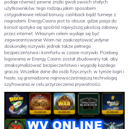
podaje również pewne zniżki gwoli swoich stałych
użytkowników, tego rodzaju jakim sposobem
cotygodniowe reload bonusy, cashback bądź turnieje z
nagrodami. EnergyCasino jest to obszar, gdzie pasja do
konsol spotyka się spośród najwyższą jakością zabawy
przez internet. Własnym celem wydaje się być
zagwarantowanie Wam nie zaakceptować jedynie
doskonałej rozrywki, jednak także pełnego
bezpieczeństwa i komfortu w czasie rozrywki. Przebieg
logowania w Energy Casino został zbudowany tak, aby
zmaksymalizować bezpieczeństwo i wygodę każdego
gracza. Wszelkie dane dla osób fizycznych, w tymże login i
hasło, są gromadzone najnowocześniejszą technologią
szyfrowania w celu przyrzeczenia prywatności.