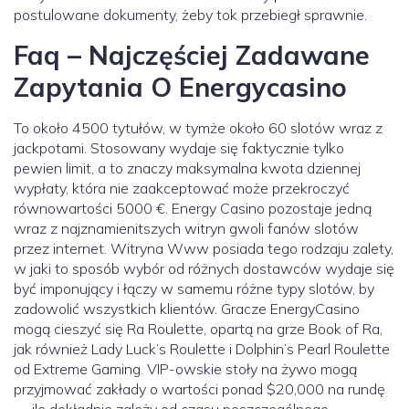
postulowane dokumenty, żeby tok przebiegł sprawnie.
Faq – Najczęściej Zadawane
Zapytania O Energycasino
To około 4500 tytułów, w tymże około 60 slotów wraz z
jackpotami. Stosowany wydaje się faktycznie tylko
pewien limit, a to znaczy maksymalna kwota dziennej
wypłaty, która nie zaakceptować może przekroczyć
równowartości 5000 €. Energy Casino pozostaje jedną
wraz z najznamienitszych witryn gwoli fanów slotów
przez internet. Witryna Www posiada tego rodzaju zalety,
w jaki to sposób wybór od różnych dostawców wydaje się
być imponujący i łączy w samemu różne typy slotów, by
zadowolić wszystkich klientów. Gracze EnergyCasino
mogą cieszyć się Ra Roulette, opartą na grze Book of Ra,
jak również Lady Luck’s Roulette i Dolphin’s Pearl Roulette
od Extreme Gaming. VIP-owskie stoły na żywo mogą
przyjmować zakłady o wartości ponad $20,000 na rundę
— ile dokładnie zależy od czasu poszczególnego