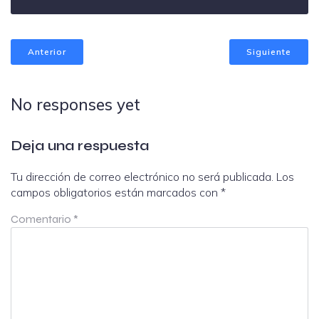
Anterior
Siguiente
No responses yet
Deja una respuesta
Tu dirección de correo electrónico no será publicada.
Los
campos obligatorios están marcados con
*
Comentario
*