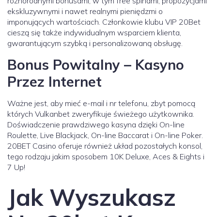
różnorodnymi bonusami, w tym free spinami, propozycjami
ekskluzywnymi i nawet realnymi pieniędzmi o
imponujących wartościach. Członkowie klubu VIP 20Bet
cieszą się także indywidualnym wsparciem klienta,
gwarantującym szybką i personalizowaną obsługę.
Bonus Powitalny – Kasyno
Przez Internet
Ważne jest, aby mieć e-mail i nr telefonu, zbyt pomocą
których Vulkanbet zweryfikuje świeżego użytkownika.
Doświadczenie prawdziwego kasyna dzięki On-line
Roulette, Live Blackjack, On-line Baccarat i On-line Poker.
20BET Casino oferuje również układ pozostałych konsol,
tego rodzaju jakim sposobem 10K Deluxe, Aces & Eights i
7 Up!
Jak Wyszukasz