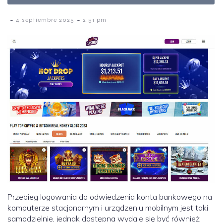
-
-
4 septiembre 2025
2:51 pm
Przebieg logowania do odwiedzenia konta bankowego na
komputerze stacjonarnym i urządzeniu mobilnym jest taki
samodzielnie, jednak dostępna wydaje się być również