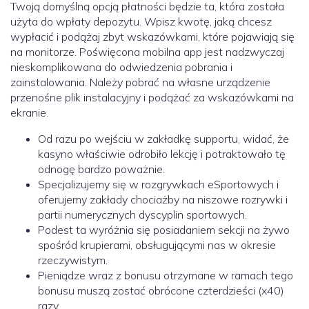
Twoją domyślną opcją płatności będzie ta, która została
użyta do wpłaty depozytu. Wpisz kwotę, jaką chcesz
wypłacić i podążaj zbyt wskazówkami, które pojawiają się
na monitorze. Poświęcona mobilna app jest nadzwyczaj
nieskomplikowana do odwiedzenia pobrania i
zainstalowania. Należy pobrać na własne urządzenie
przenośne plik instalacyjny i podążać za wskazówkami na
ekranie.
Od razu po wejściu w zakładkę supportu, widać, że
kasyno właściwie odrobiło lekcję i potraktowało tę
odnogę bardzo poważnie.
Specjalizujemy się w rozgrywkach eSportowych i
oferujemy zakłady chociażby na niszowe rozrywki i
partii numerycznych dyscyplin sportowych.
Podest ta wyróżnia się posiadaniem sekcji na żywo
spośród krupierami, obsługującymi nas w okresie
rzeczywistym.
Pieniądze wraz z bonusu otrzymane w ramach tego
bonusu muszą zostać obrócone czterdzieści (x40)
razy.